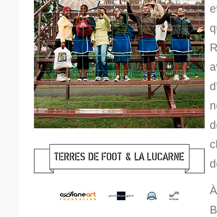
e
q
R
a
d
n
d
c
d
À
B