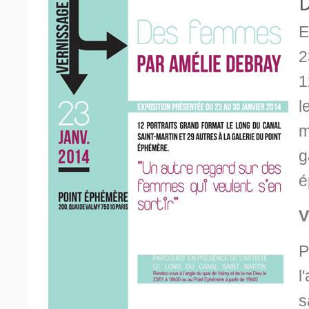
D
E
2
1
l
m
g
é
V
P
l
s