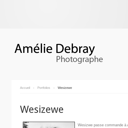
Accueil
Portfolios
Wesizewe
Wesizewe
Wesizwe passe commande à Amél