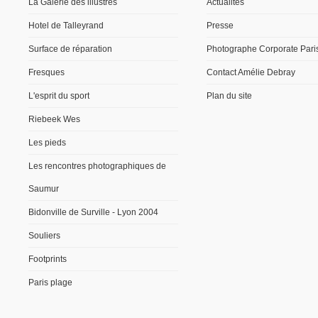
La Galerie des illustres
Actualités
Hotel de Talleyrand
Presse
Surface de réparation
Photographe Corporate Pari
Fresques
Contact Amélie Debray
L'esprit du sport
Plan du site
Riebeek Wes
Les pieds
Les rencontres photographiques de
Saumur
Bidonville de Surville - Lyon 2004
Souliers
Footprints
Paris plage