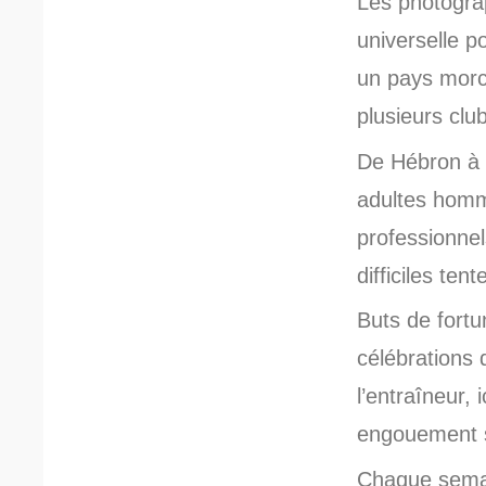
Les photograp
universelle po
un pays morce
plusieurs club
De Hébron à 
adultes homm
professionnel
difficiles ten
Buts de fortu
célébrations
l’entraîneur,
engouement s
Chaque semai