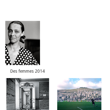
Des
femmes
2014