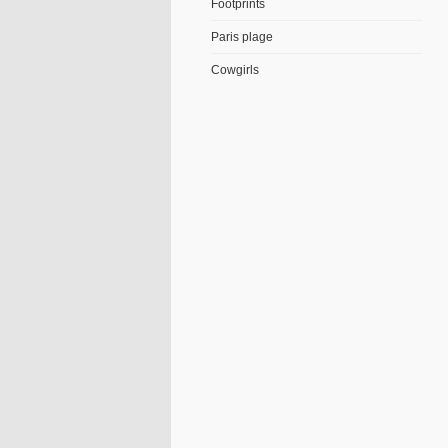
Footprints
Paris plage
Cowgirls