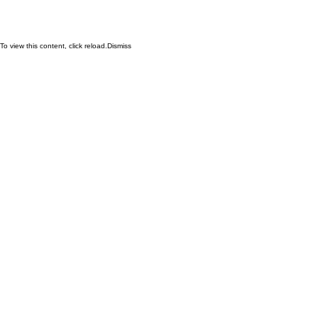
To view this content, click
reload.
Dismiss