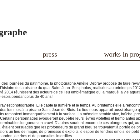
ographe
press
works in pro
n des journées du patrimoine, la photographe Amélie Debray propose de faire revivr
 l’histoire de la piscine du quai Saint-Jean. Ses photos, réalisées au printemps 201
été 2014 réunissent des acteurs de ce lieu emblématique qui a marqué la vie aqua
lésois pendant plus de 40 ans!
ay est photographe. Elle capte la lumière et le temps. Au printemps elle a rencont
es femmes à la piscine Saint-Jean de Blois. Le lieu nous apparaît aussi étrange qu
rs remontent immanquablement à la surface. La mémoire semble vive, fraîche, pr
Certains personnages évoqueront peut-être leurs lèvres violettes et tremblantes a
terminables longueurs en crawl. D’autres sourient encore de ces plongeurs qui, au 
c, étaient persuadés que les profondeurs du grand bleu se trouvaient à portée de b
 alors un lieu de magie, de promesse d’exploits, d’espoir de tendres émois, de petit 
bandon, de rires et de poursuites interdites.