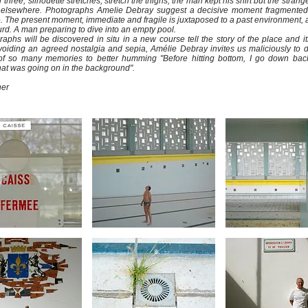
three, silhouette stretches, stretch the thighs, the man kept his shirt but the strang
is elsewhere. Photographs Amelie Debray suggest a decisive moment fragmented
e. The present moment, immediate and fragile is juxtaposed to a past environment, ar
urd. A man preparing to dive into an empty pool.
aphs will be discovered in situ in a new course tell the story of the place and it
voiding an agreed nostalgia and sepia, Amélie Debray invites us maliciously to d
f so many memories to better humming "Before hitting bottom, I go down bac
at was going on in the background".
ner