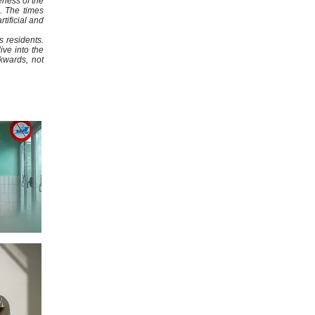
eness of the
. The times
tificial and
s residents.
ive into the
kwards, not