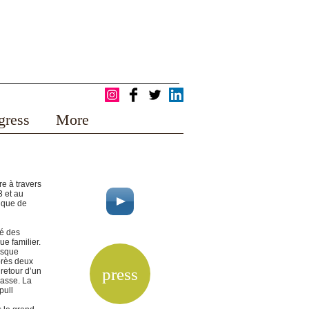
bio and contact
corporate
gress
More
e à travers
3 et au
tique de
ré des
e familier.
esque
près deux
press
retour d’un
rasse. La
pull