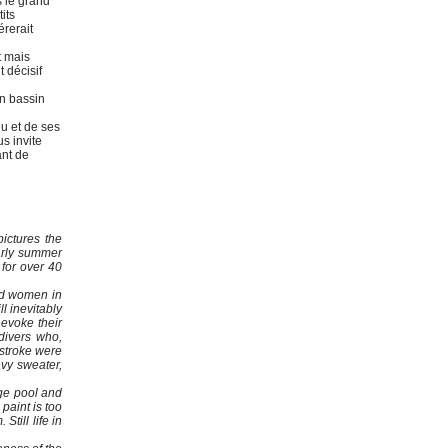
s le grand
its
érerait
t mais
 décisif
un bassin
eu et de ses
s invite
ant de
ictures the
arly summer
 for over 40
nd women in
l inevitably
 evoke their
 divers who,
tstroke were
avy sweater,
rge pool and
paint is too
Still life in