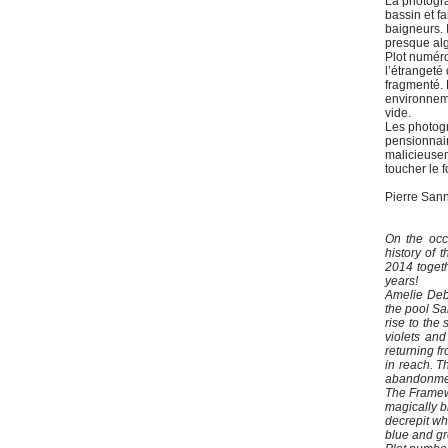
La photogra
bassin et f
baigneurs. 
presque alg
Plot numéro
l’étrangeté
fragmenté. 
environneme
vide.
Les photogr
pensionnair
malicieusem
toucher le 
Pierre San
On the occ
history of
2014 togeth
years!
Amelie Deb
the pool Sa
rise to the
violets and
returning f
in reach. T
abandonment
The Framewo
magically b
decrepit whi
blue and g