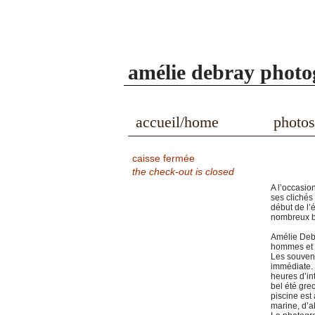
amélie debray phot
accueil/home
photos
caisse fermée
the check-out is closed
A l’occasio
ses clichés
début de l’
nombreux b
Amélie Debr
hommes et d
Les souveni
immédiate. 
heures d’in
bel été gre
piscine est
marine, d’a