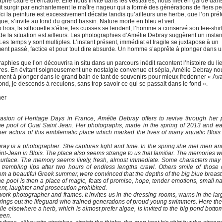
phe cadre et encadre. Elle nous invite dans les vestiaires, nous met en garde dan
ait surgir par enchantement le maître nageur qui a formé des générations de fiers pet
Ici la peinture est excessivement décatie tandis qu’ailleurs une herbe, que l’on préf
ue, s’invite au fond du grand bassin. Nature morte en bleu et vert.
 trois, la silhouette s’étire, les cuisses se tendent, l’homme a conservé son tee-shir
 de la situation est ailleurs. Les photographies d’Amélie Debray suggèrent un instant
Les temps y sont multiples. L’instant présent, immédiat et fragile se juxtapose à un
nt passé, factice et pour tout dire absurde. Un homme s’apprête à plonger dans 
aphies que l’on découvrira in situ dans un parcours inédit racontent l’histoire du li
es. En évitant soigneusement une nostalgie convenue et sépia, Amélie Debray nou
ent à plonger dans le grand bain de tant de souvenirs pour mieux fredonner « Av
fond, je descends à reculons, sans trop savoir ce qui se passait dans le fond ».
ner
asion of Heritage Days in France, Amélie Debray offers to revive through her p
 the pool of Quai Saint Jean. Her photographs, made in the spring of 2013 and e
er actors of this emblematic place which marked the lives of many aquatic Blois
ray is a photographer. She captures light and time. In the spring she met men a
int-Jean in Blois. The place also seems strange to us that familiar. The memories wil
 surface. The memory seems lively, fresh, almost immediate. Some characters may
 trembling lips after two hours of endless lengths crawl. Others smile of those
rom a beautiful Greek summer, were convinced that the depths of the big blue breas
he pool is then a place of magic, feats of promise, hope, tender emotions, small n
, laughter and prosecution prohibited.
rk photographer and frames. It invites us in the dressing rooms, warns in the la
rings out the lifeguard who trained generations of proud young swimmers. Here the 
le elsewhere a herb, which is almost prefer algae, is invited to the big pond bottom. 
reen.