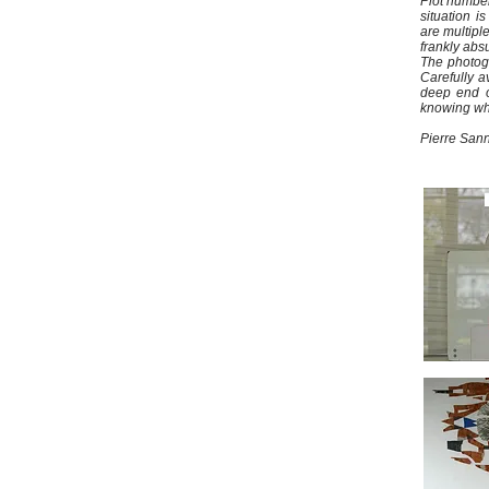
Plot number 
situation 
are multipl
frankly abs
The photogr
Carefully a
deep end o
knowing wh
Pierre San